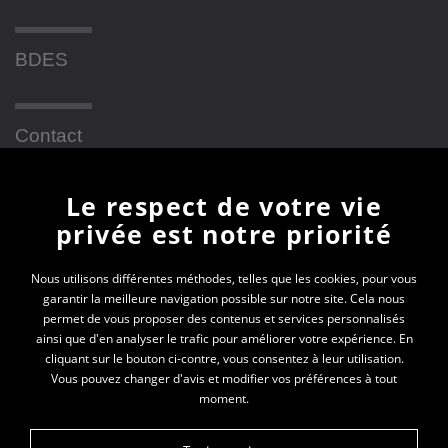
BDES
Contact
Le respect de votre vie
Newsletter
privée est notre priorité
En vous inscrivant à la newsletter, vous recevrez
Nous utilisons différentes méthodes, telles que les cookies, pour vous
garantir la meilleure navigation possible sur notre site. Cela nous
toutes les actualités des PEP 69
permet de vous proposer des contenus et services personnalisés
ainsi que d'en analyser le trafic pour améliorer votre expérience. En
Votre e-mail*
cliquant sur le bouton ci-contre, vous consentez à leur utilisation.
Vous pouvez changer d'avis et modifier vos préférences à tout
moment.