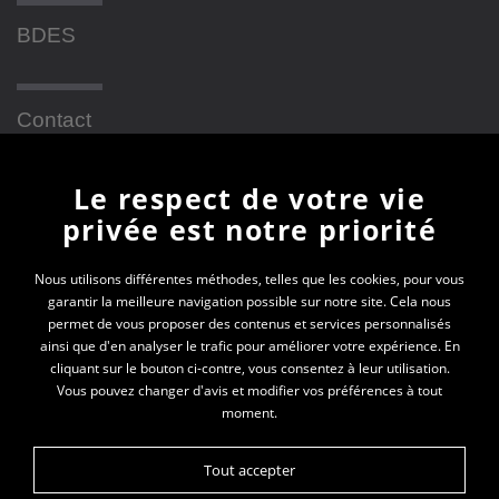
BDES
Contact
Le respect de votre vie
Newsletter
privée est notre priorité
En vous inscrivant à la newsletter, vous recevrez
Nous utilisons différentes méthodes, telles que les cookies, pour vous
garantir la meilleure navigation possible sur notre site. Cela nous
toutes les actualités des PEP 69
permet de vous proposer des contenus et services personnalisés
ainsi que d'en analyser le trafic pour améliorer votre expérience. En
Votre e-mail*
cliquant sur le bouton ci-contre, vous consentez à leur utilisation.
Vous pouvez changer d'avis et modifier vos préférences à tout
moment.
Tout accepter