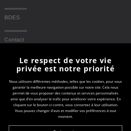
BDES
Contact
Le respect de votre vie
Newsletter
privée est notre priorité
En vous inscrivant à la newsletter, vous recevrez
Nous utilisons différentes méthodes, telles que les cookies, pour vous
garantir la meilleure navigation possible sur notre site. Cela nous
toutes les actualités des PEP 69
permet de vous proposer des contenus et services personnalisés
ainsi que d'en analyser le trafic pour améliorer votre expérience. En
Votre e-mail*
cliquant sur le bouton ci-contre, vous consentez à leur utilisation.
Vous pouvez changer d'avis et modifier vos préférences à tout
moment.