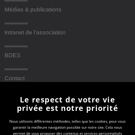
Médias & publications
Intranet de l’association
BDES
Contact
Le respect de votre vie
Newsletter
privée est notre priorité
En vous inscrivant à la newsletter, vous recevrez
Nous utilisons différentes méthodes, telles que les cookies, pour vous
garantir la meilleure navigation possible sur notre site. Cela nous
toutes les actualités des PEP 69
permet de vous proposer des contenus et services personnalisés