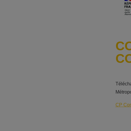
C
C
Téléch
Métropo
CP Com