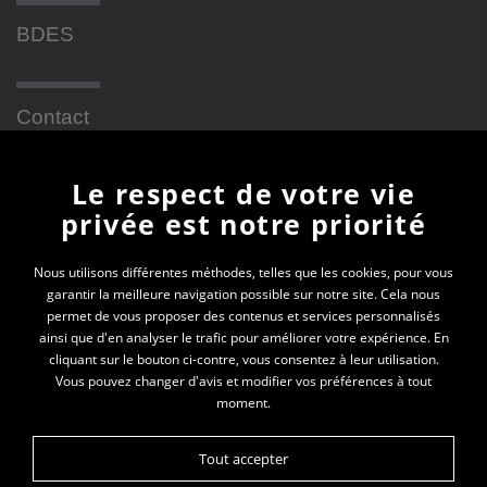
BDES
Contact
Le respect de votre vie
Newsletter
privée est notre priorité
En vous inscrivant à la newsletter, vous recevrez
Nous utilisons différentes méthodes, telles que les cookies, pour vous
garantir la meilleure navigation possible sur notre site. Cela nous
toutes les actualités des PEP 69
permet de vous proposer des contenus et services personnalisés
ainsi que d'en analyser le trafic pour améliorer votre expérience. En
Votre e-mail*
cliquant sur le bouton ci-contre, vous consentez à leur utilisation.
Vous pouvez changer d'avis et modifier vos préférences à tout
moment.
Tout accepter