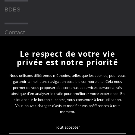
BDES
Contact
Le respect de votre vie
Newsletter
privée est notre priorité
En vous inscrivant à la newsletter, vous recevrez
Nous utilisons différentes méthodes, telles que les cookies, pour vous
garantir la meilleure navigation possible sur notre site. Cela nous
toutes les actualités des PEP 69
permet de vous proposer des contenus et services personnalisés
ainsi que d'en analyser le trafic pour améliorer votre expérience. En
Votre e-mail*
cliquant sur le bouton ci-contre, vous consentez à leur utilisation.
Vous pouvez changer d'avis et modifier vos préférences à tout
moment.
Tout accepter