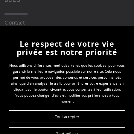
Contact
Le respect de votre vie
Newsletter
privée est notre priorité
En vous inscrivant à la newsletter, vous recevrez
Nous utilisons différentes méthodes, telles que les cookies, pour vous
garantir la meilleure navigation possible sur notre site. Cela nous
toutes les actualités des PEP 69
permet de vous proposer des contenus et services personnalisés
ainsi que d'en analyser le trafic pour améliorer votre expérience. En
Votre e-mail*
cliquant sur le bouton ci-contre, vous consentez à leur utilisation.
Vous pouvez changer d'avis et modifier vos préférences à tout
moment.
Tout accepter
Tout refuser