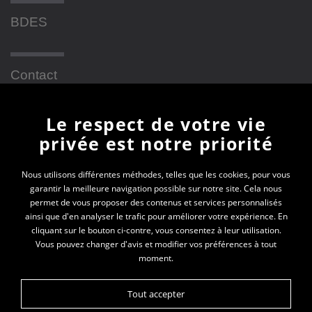
BDES
Contact
Le respect de votre vie
Newsletter
privée est notre priorité
En vous inscrivant à la newsletter, vous recevrez
Nous utilisons différentes méthodes, telles que les cookies, pour vous
garantir la meilleure navigation possible sur notre site. Cela nous
toutes les actualités des PEP 69
permet de vous proposer des contenus et services personnalisés
ainsi que d'en analyser le trafic pour améliorer votre expérience. En
Votre e-mail*
cliquant sur le bouton ci-contre, vous consentez à leur utilisation.
Vous pouvez changer d'avis et modifier vos préférences à tout
moment.
Tout accepter