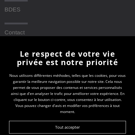
BDES
Contact
Le respect de votre vie
Newsletter
privée est notre priorité
En vous inscrivant à la newsletter, vous recevrez
Nous utilisons différentes méthodes, telles que les cookies, pour vous
garantir la meilleure navigation possible sur notre site. Cela nous
toutes les actualités des PEP 69
permet de vous proposer des contenus et services personnalisés
ainsi que d'en analyser le trafic pour améliorer votre expérience. En
Votre e-mail*
cliquant sur le bouton ci-contre, vous consentez à leur utilisation.
Vous pouvez changer d'avis et modifier vos préférences à tout
moment.
Tout accepter