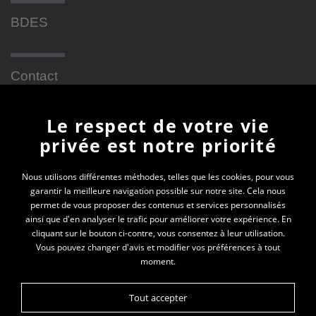
BDES
Contact
Le respect de votre vie
Newsletter
privée est notre priorité
En vous inscrivant à la newsletter, vous recevrez
Nous utilisons différentes méthodes, telles que les cookies, pour vous
garantir la meilleure navigation possible sur notre site. Cela nous
toutes les actualités des PEP 69
permet de vous proposer des contenus et services personnalisés
ainsi que d'en analyser le trafic pour améliorer votre expérience. En
Votre e-mail*
cliquant sur le bouton ci-contre, vous consentez à leur utilisation.
Vous pouvez changer d'avis et modifier vos préférences à tout
moment.
Tout accepter