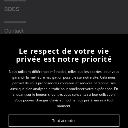
BDES
Contact
Le respect de votre vie
Newsletter
privée est notre priorité
En vous inscrivant à la newsletter, vous recevrez
Nous utilisons différentes méthodes, telles que les cookies, pour vous
garantir la meilleure navigation possible sur notre site. Cela nous
toutes les actualités des PEP 69
permet de vous proposer des contenus et services personnalisés
ainsi que d'en analyser le trafic pour améliorer votre expérience. En
Votre e-mail*
cliquant sur le bouton ci-contre, vous consentez à leur utilisation.
Vous pouvez changer d'avis et modifier vos préférences à tout
moment.
Tout accepter