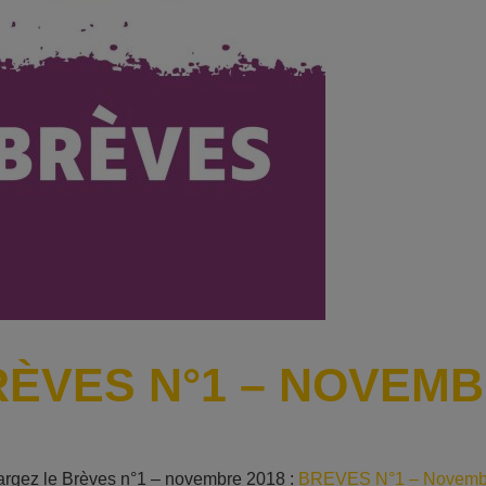
ÈVES N°1 – NOVEMB
rgez le Brèves n°1 – novembre 2018 :
BREVES N°1 – Novemb