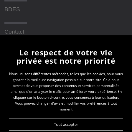
BDES
Contact
Le respect de votre vie
Newsletter
privée est notre priorité
En vous inscrivant à la newsletter, vous recevrez
Nous utilisons différentes méthodes, telles que les cookies, pour vous
garantir la meilleure navigation possible sur notre site. Cela nous
toutes les actualités des PEP 69
permet de vous proposer des contenus et services personnalisés
ainsi que d'en analyser le trafic pour améliorer votre expérience. En
Votre e-mail*
cliquant sur le bouton ci-contre, vous consentez à leur utilisation.
Vous pouvez changer d'avis et modifier vos préférences à tout
moment.
Tout accepter