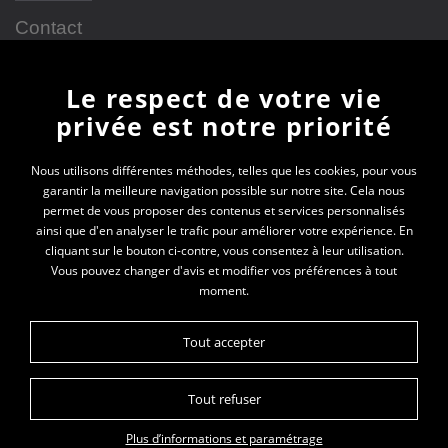
Contact
Le respect de votre vie
Newsletter
privée est notre priorité
En vous inscrivant à la newsletter, vous recevrez
Nous utilisons différentes méthodes, telles que les cookies, pour vous
garantir la meilleure navigation possible sur notre site. Cela nous
toutes les actualités des PEP 69
permet de vous proposer des contenus et services personnalisés
ainsi que d'en analyser le trafic pour améliorer votre expérience. En
Votre e-mail*
cliquant sur le bouton ci-contre, vous consentez à leur utilisation.
Vous pouvez changer d'avis et modifier vos préférences à tout
moment.
Tout accepter
Tout refuser
Plan du site
Données personnelles
Mentions légales
Plus d’informations et paramétrage