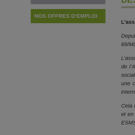
NOS OFFRES D’EMPLOI
L’ass
Depui
69/ML)
L’ass
de l’
socia
une c
intern
Cela 
et en
ESMS.