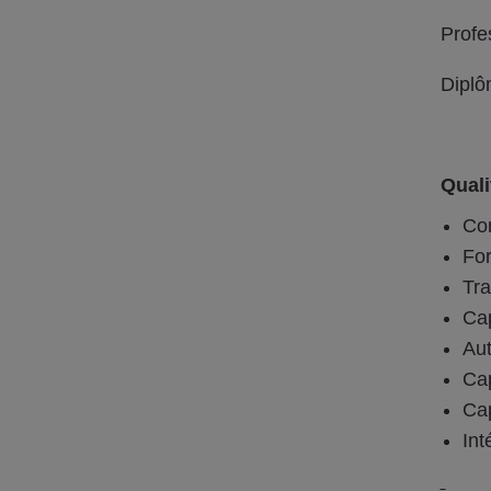
Profe
Diplô
Quali
Con
For
Tra
Cap
Aut
Cap
Cap
Int