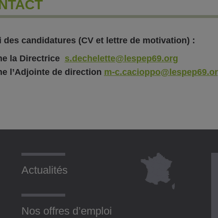
NTACT
 des candidatures (CV et lettre de motivation) :
e la Directrice
s.dechelette@lespep69.org
e l’Adjointe de direction
m-c.cacioppo@lespep69.o
Actualités
Nos offres d’emploi