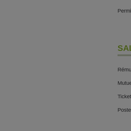
Permi
SA
Rémun
Mutu
Ticke
Poste