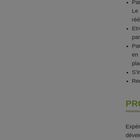
Par
Le
réé
Etr
par
Par
en 
pla
S’i
Ren
PR
Expér
dével