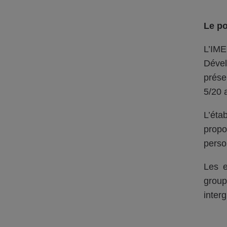
Le po
L’IME
Dével
prése
5/20 
L’éta
propo
perso
Les e
group
inter