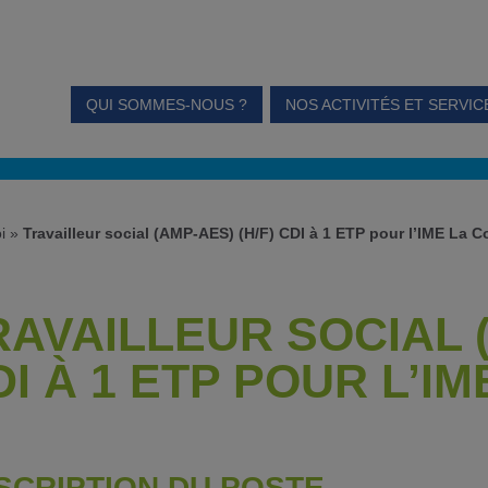
QUI SOMMES-NOUS ?
NOS ACTIVITÉS ET SERVIC
i
»
Travailleur social (AMP-AES) (H/F) CDI à 1 ETP pour l’IME La C
RAVAILLEUR SOCIAL (
DI À 1 ETP POUR L’I
SCRIPTION DU POSTE