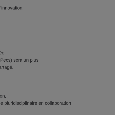
’innovation.
ée
Pecs) sera un plus
artagé,
ion,
pe pluridisciplinaire en collaboration