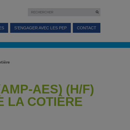
ES
S’ENGAGER AVEC LES PEP
CONTACT
otière
AMP-AES) (H/F)
ME LA COTIÈRE