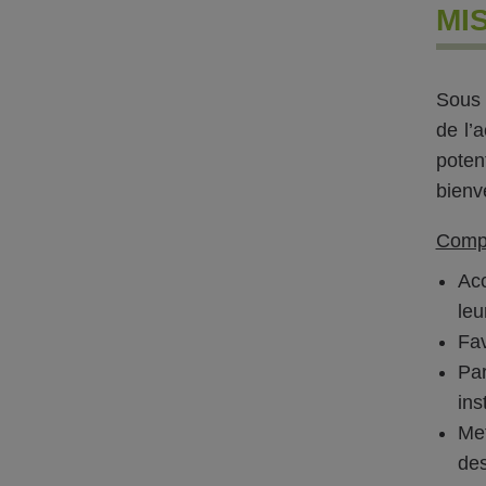
MI
Sous l
de l’
poten
bienv
Compé
Acc
leu
Fav
Par
ins
Met
des