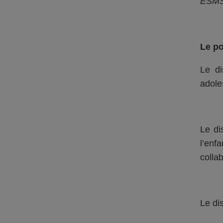
ESMS.
Le po
Le di
adole
Le di
l’enf
colla
Le di