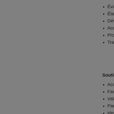
Éva
Éla
Dév
Acc
Pro
Tra
Souti
Acc
Fav
Val
Par
Ide