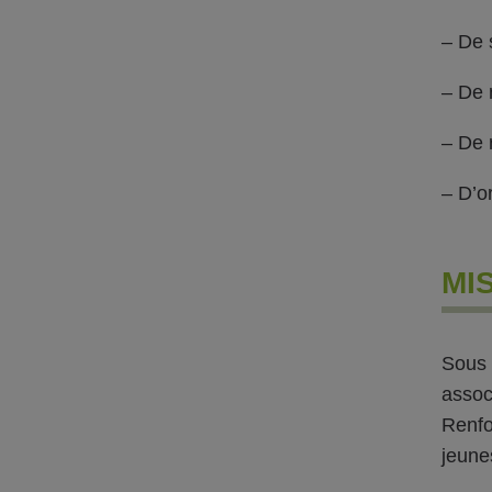
– De 
– De r
– De r
– D’o
MI
Sous 
assoc
Renfo
jeunes