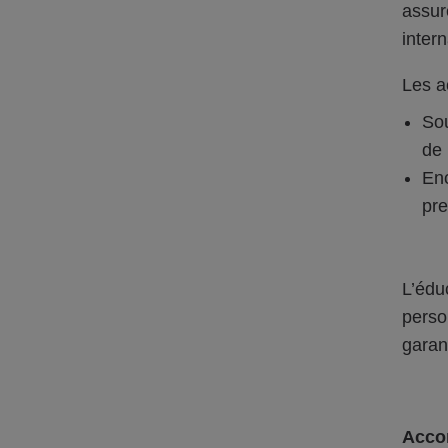
assur
intern
Les a
Sou
de 
En
pre
L’édu
perso
garant
Acco