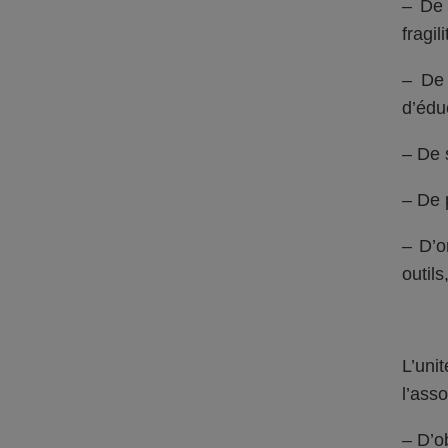
– De 
fragil
– De 
d’édu
– De 
– De p
– D’o
outils
L’uni
l’ass
– D’o