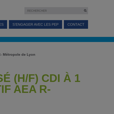
ES
S’ENGAGER AVEC LES PEP
CONTACT
 R- Métropole de Lyon
 (H/F) CDI À 1
IF AEA R-