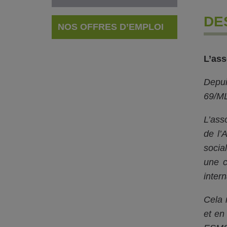
DE
NOS OFFRES D’EMPLOI
L’ass
Depui
69/ML)
L’ass
de l’
socia
une c
intern
Cela 
et en