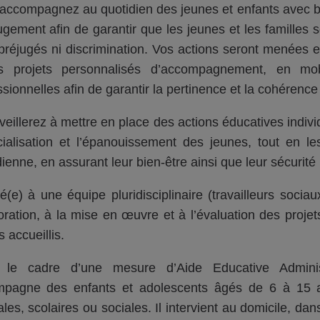
accompagnez au quotidien des jeunes et enfants avec bie
ugement afin de garantir que les jeunes et les familles so
préjugés ni discrimination. Vos actions seront menées e
es projets personnalisés d’accompagnement, en mo
ssionnelles afin de garantir la pertinence et la cohére
veillerez à mettre en place des actions éducatives individ
cialisation et l’épanouissement des jeunes, tout en 
dienne, en assurant leur bien-être ainsi que leur sécurit
ré(e) à une équipe pluridisciplinaire (travailleurs sociau
boration, à la mise en œuvre et à l’évaluation des proj
 accueillis.
le cadre d’une mesure d’Aide Educative Administr
pagne des enfants et adolescents âgés de 6 à 15 ans
ales, scolaires ou sociales. Il intervient au domicile, dan