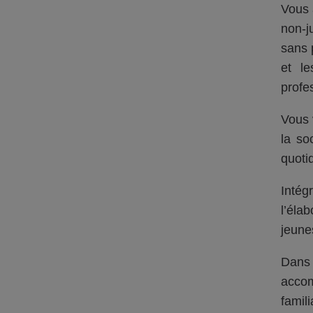
Vous 
non-j
sans 
et l
profe
Vous 
la so
quoti
Intég
l’éla
jeunes
Dans 
accom
famili