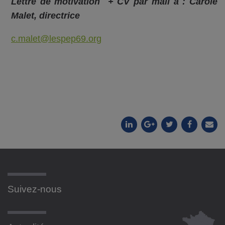
Lettre de motivation + CV par mail à : Carole
Malet, directrice
c.malet@lespep69.org
Suivez-nous