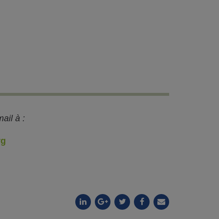
ail à :
rg