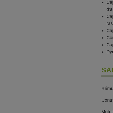
Ca
d’a
Cap
ras
Cap
Con
Cap
Dyn
SA
Rémun
Contr
Mutu