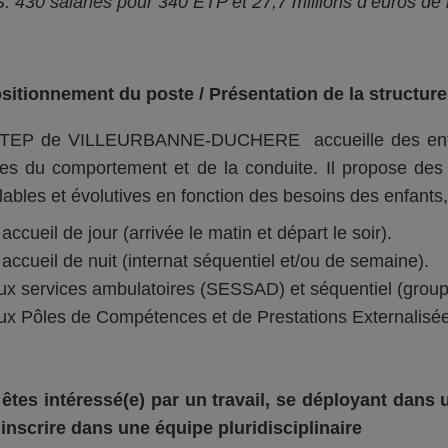
 430 salariés pour 340 ETP et 27,7 millions d’euros de
sitionnement du poste / Présentation de la structur
ITEP de VILLEURBANNE-DUCHERE accueille des enfan
les du comportement et de la conduite. Il propose des
ables et évolutives en fonction des besoins des enfants, 
accueil de jour (arrivée le matin et départ le soir).
accueil de nuit (internat séquentiel et/ou de semaine).
x services ambulatoires (SESSAD) et séquentiel (grou
x Pôles de Compétences et de Prestations Externalisé
êtes intéressé(e) par un travail, se déployant dans
inscrire dans une équipe pluridisciplinaire