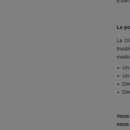
ESMS.
Le po
Le D
troub
modul
Un 
Un 
Deu
Deu
Vous 
vous 