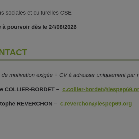
ns sociales et culturelles CSE
 à pourvoir dès le 24/08/2026
NTACT
e de motivation exigée + CV à adresser uniquement par m
le COLLIER-BORDET –
c.collier-bordet@lespep69.o
stophe REVERCHON –
c.reverchon@lespep69.org