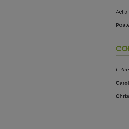
Actio
Poste
CO
Lettr
Caro
Chri