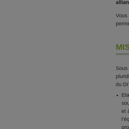
allia
Vous 
perme
MI
Sous 
pluri
du DIT
Eta
sou
et 
l’é
pro