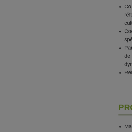
Co-
réf
cul
Co
spé
Par
de 
dyn
Ren
PR
Mai