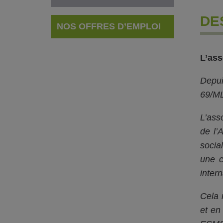
DE
NOS OFFRES D’EMPLOI
L’ass
Depui
69/ML)
L’ass
de l’
socia
une c
intern
Cela 
et en