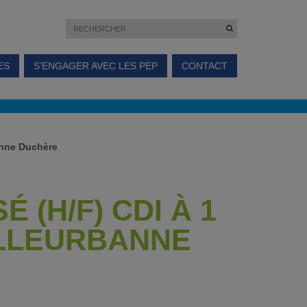
ES
S’ENGAGER AVEC LES PEP
CONTACT
anne Duchère
 (H/F) CDI À 1
ILLEURBANNE