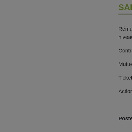
SA
Rémun
nivea
Contr
Mutu
Ticke
Actio
Poste