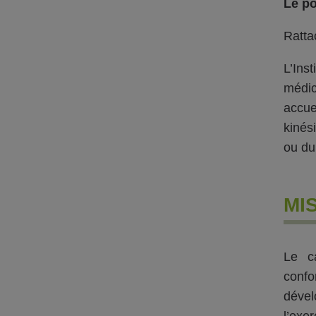
Le po
Ratta
L’Ins
médic
accue
kinés
ou du
MI
Le ca
conf
dével
l’exer