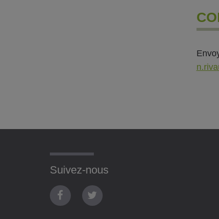
CO
Envoy
n.riv
Suivez-nous