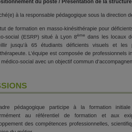
sitionnement du poste / Présentation de la structur
ché(e) à la responsable pédagogique sous la direction de 
titut de formation en masso-kinésithérapie pour déficie
ème
o-social (ESRP) situé à Lyon 8
dans les locaux de
illir jusqu’à 65 étudiants déficients visuels et l
ithérapeute. L’équipe est composée de professionnels 
 médico-social avec un objectif commun d’accompagneme
SSIONS
dre pédagogique participe à la formation initiale
ormément au référentiel de formation et aux exig
oppement des compétences professionnelles, scientifiq
cice du métier.