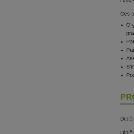
Ces p
Org
pra
Par
Par
Ass
S’i
Pos
PR
Diplô
Diplô