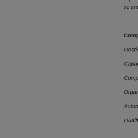
scien
Comp
Gesti
Capac
Compé
Organ
Auto
Quali