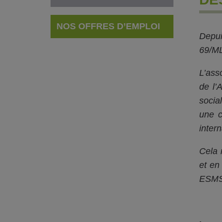
NOS OFFRES D’EMPLOI
Depui
69/ML)
L’ass
de l’
socia
une c
intern
Cela 
et en
ESMS.