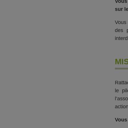
Vous 
sur l
Vous 
des p
interd
MI
Ratta
le pi
l’asso
actio
Vous 