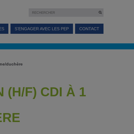
ES
S’ENGAGER AVEC LES PEP
CONTACT
anne/duchère
(H/F) CDI À 1
ÈRE