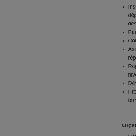
In
dép
des
Par
Con
Ass
rép
Rep
niv
Dév
Pro
ter
Organ