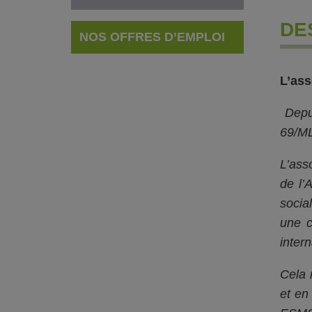
DE
NOS OFFRES D’EMPLOI
L’ass
Depu
69/ML)
L’ass
de l’
socia
une c
intern
Cela 
et en