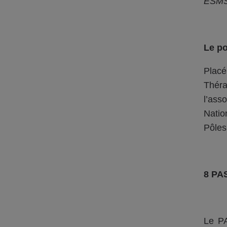
ESMS.
Le po
Placé
Théra
l’ass
Nation
Pôles
8 PAS
Le PA