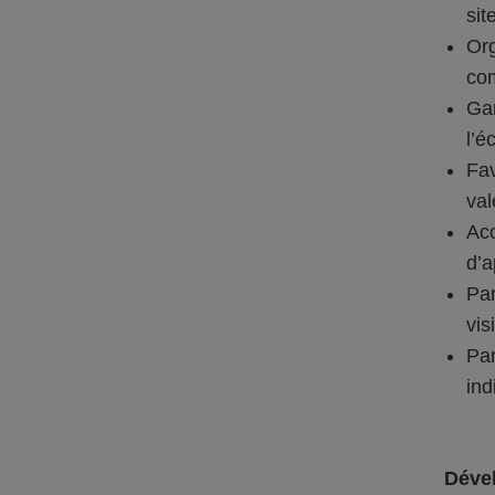
sit
Org
com
Gar
l’é
Fav
val
Ac
d’a
Par
vis
Par
ind
Dével