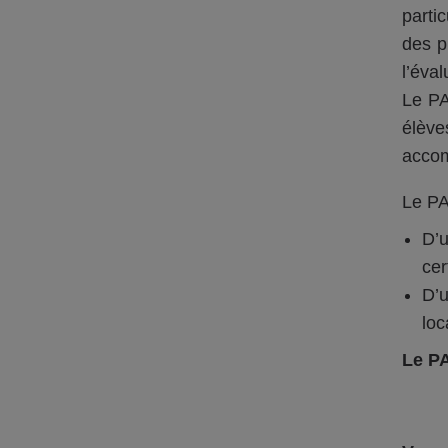
parti
des p
l’éva
Le PA
élève
accom
Le PA
D’u
cer
D’u
loc
Le PA