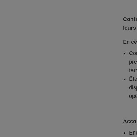
Contr
leurs
En ce
Con
pre
ter
Ête
dis
opé
Acco
Enc