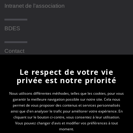
Intranet de l’association
BDES
Contact
Le respect de votre vie
Newsletter
privée est notre priorité
En vous inscrivant à la newsletter, vous recevrez
Nous utilisons différentes méthodes, telles que les cookies, pour vous
garantir la meilleure navigation possible sur notre site. Cela nous
toutes les actualités des PEP 69
permet de vous proposer des contenus et services personnalisés
ainsi que d'en analyser le trafic pour améliorer votre expérience. En
Votre e-mail*
cliquant sur le bouton ci-contre, vous consentez à leur utilisation.
Vous pouvez changer d'avis et modifier vos préférences à tout
moment.