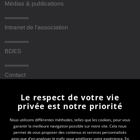
Médias & publications
Intranet de l’association
BDES
Contact
Le respect de votre vie
Newsletter
privée est notre priorité
En vous inscrivant à la newsletter, vous recevrez
Nous utilisons différentes méthodes, telles que les cookies, pour vous
garantir la meilleure navigation possible sur notre site. Cela nous
toutes les actualités des PEP 69
permet de vous proposer des contenus et services personnalisés
ainsi que d'en analyser le trafic pour améliorer votre expérience. En