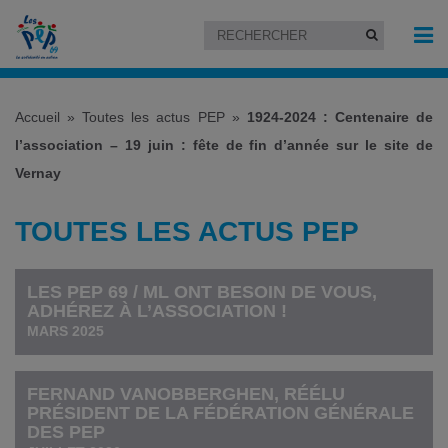
Accueil
»
Toutes les actus PEP
»
1924-2024 : Centenaire de
l’association – 19 juin : fête de fin d’année sur le site de
Vernay
TOUTES LES ACTUS PEP
LES PEP 69 / ML ONT BESOIN DE VOUS,
ADHÉREZ À L’ASSOCIATION !
MARS 2025
FERNAND VANOBBERGHEN, RÉÉLU
PRÉSIDENT DE LA FÉDÉRATION GÉNÉRALE
DES PEP