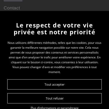
Contact
Le respect de votre vie
Newsletter
privée est notre priorité
En vous inscrivant à la newsletter, vous recevrez
Nous utilisons différentes méthodes, telles que les cookies, pour vous
garantir la meilleure navigation possible sur notre site. Cela nous
toutes les actualités des PEP 69
permet de vous proposer des contenus et services personnalisés
ainsi que d'en analyser le trafic pour améliorer votre expérience. En
Votre e-mail*
cliquant sur le bouton ci-contre, vous consentez à leur utilisation.
Vous pouvez changer d'avis et modifier vos préférences à tout
moment.
Tout accepter
Tout refuser
Plan du site
Données personnelles
Mentions légales
Plus d’informations et paramétrage